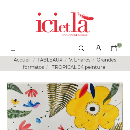
0
Basculer
☰
la
navigation
Accueil
TABLEAUX
V. Linares
Grandes
formatos
TROPICAL 04 peinture