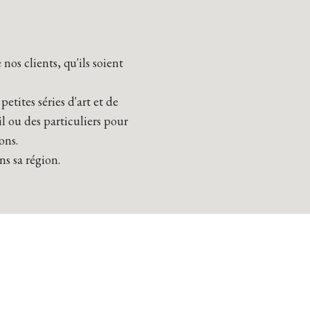
nos clients, qu'ils soient
tites séries d'art et de
il ou des particuliers pour
ons.
ns sa région.