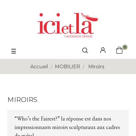
0
Basculer
☰
la
navigation
Accueil
MOBILIER
Miroirs
MIROIRS
“Who’s the Fairest?” la réponse est dans nos
impressionnants miroirs sculpturaux aux cadres
de métal.