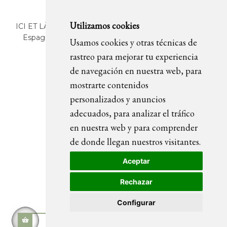
Utilizamos cookies
ICI ET LÀ | C/ Sant Pere Més Alt, 43 | 08003 Barcelona.
Espagne | T. +34 93 268 78 43 | +34 630 82 09 89 |
Usamos cookies y otras técnicas de
info@icietla.com |
Cookies
rastreo para mejorar tu experiencia
de navegación en nuestra web, para
mostrarte contenidos
REJOIGNEZ-NOUS
personalizados y anuncios
adecuados, para analizar el tráfico
en nuestra web y para comprender
de donde llegan nuestros visitantes.
Aceptar
Rechazar
Configurar