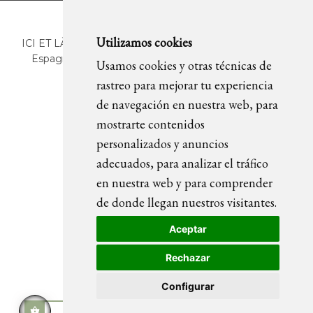
Utilizamos cookies
ICI ET LÀ | C/ Sant Pere Més Alt, 43 | 08003 Barcelona.
Espagne | T. +34 93 268 78 43 | +34 630 82 09 89 |
Usamos cookies y otras técnicas de
info@icietla.com |
Cookies
rastreo para mejorar tu experiencia
de navegación en nuestra web, para
mostrarte contenidos
REJOIGNEZ-NOUS
personalizados y anuncios
adecuados, para analizar el tráfico
en nuestra web y para comprender
de donde llegan nuestros visitantes.
Aceptar
Rechazar
Configurar