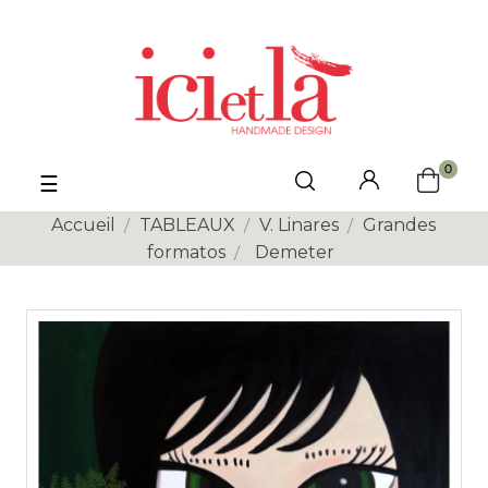
0
Basculer
☰
la
navigation
Accueil
TABLEAUX
V. Linares
Grandes
formatos
Demeter