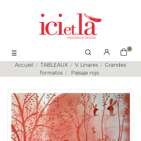
0
Basculer
☰
la
navigation
Accueil
TABLEAUX
V. Linares
Grandes
formatos
Paisaje rojo