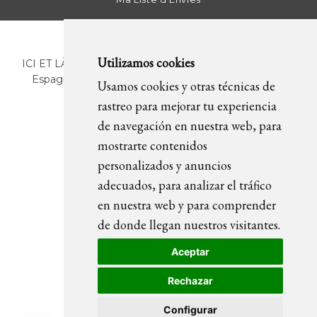
Utilizamos cookies
ICI ET LÀ | C/ Sant Pere Més Alt, 43 | 08003 Barcelona.
Espagne | T. +34 93 268 78 43 | +34 630 82 09 89 |
Usamos cookies y otras técnicas de
info@icietla.com |
Cookies
rastreo para mejorar tu experiencia
de navegación en nuestra web, para
mostrarte contenidos
REJOIGNEZ-NOUS
personalizados y anuncios
adecuados, para analizar el tráfico
en nuestra web y para comprender
de donde llegan nuestros visitantes.
Aceptar
Rechazar
Configurar