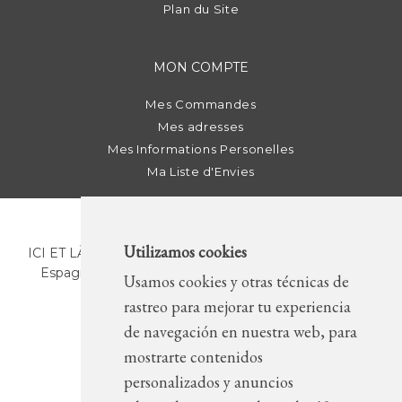
Plan du Site
MON COMPTE
Mes Commandes
Mes adresses
Mes Informations Personelles
Ma Liste d'Envies
Utilizamos cookies
ICI ET LÀ | C/ Sant Pere Més Alt, 43 | 08003 Barcelona.
Espagne | T. +34 93 268 78 43 | +34 630 82 09 89 |
Usamos cookies y otras técnicas de
info@icietla.com |
Cookies
rastreo para mejorar tu experiencia
de navegación en nuestra web, para
mostrarte contenidos
REJOIGNEZ-NOUS
personalizados y anuncios