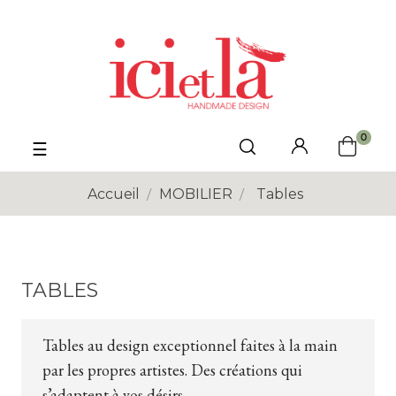
0
Basculer
☰
la
navigation
Accueil
MOBILIER
Tables
TABLES
Tables au design exceptionnel faites à la main
par les propres artistes. Des créations qui
s’adaptent à vos désirs
.