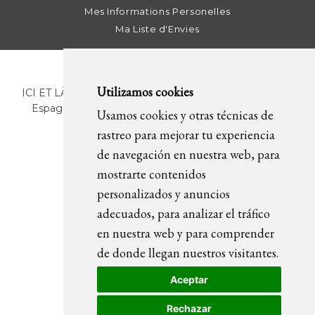
Mes Informations Personelles
Ma Liste d'Envies
Utilizamos cookies
ICI ET LÀ | C/ Sant Pere Més Alt, 43 | 08003 Barcelona.
Espagne | T. +34 93 268 78 43 | +34 630 82 09 89 |
Usamos cookies y otras técnicas de
info@icietla.com |
Cookies
rastreo para mejorar tu experiencia
de navegación en nuestra web, para
mostrarte contenidos
REJOIGNEZ-NOUS
personalizados y anuncios
adecuados, para analizar el tráfico
en nuestra web y para comprender
de donde llegan nuestros visitantes.
Aceptar
Rechazar