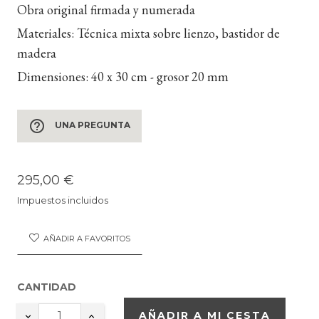
Obra original firmada y numerada
Materiales:
Técnica mixta sobre lienzo, bastidor de
madera
Dimensiones:
40 x 30 cm - grosor 20 mm
help_outline
UNA PREGUNTA
295,00 €
Impuestos incluidos
AÑADIR A FAVORITOS
CANTIDAD
AÑADIR A MI CESTA