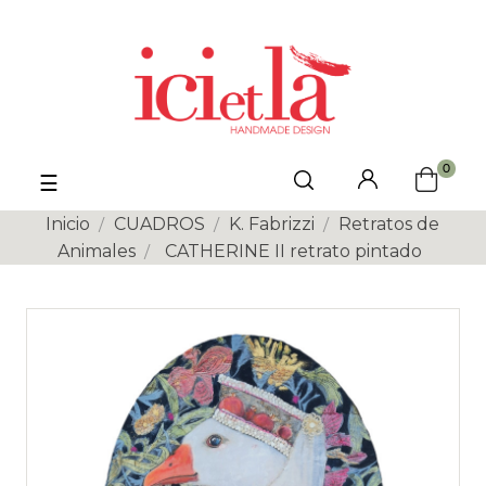
0
Navegación
☰
de
palanca
Inicio
CUADROS
K. Fabrizzi
Retratos de
Animales
CATHERINE II retrato pintado