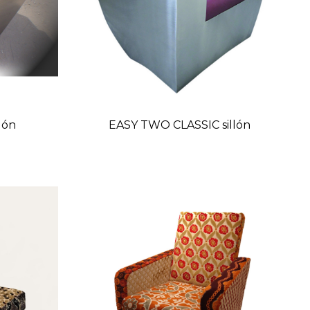
lón
EASY TWO CLASSIC sillón
o
Precio