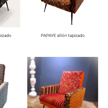
pizado
PAPAYE sillón tapizado
o
Precio