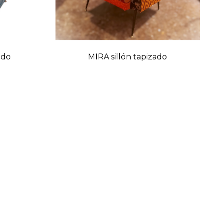
ado
MIRA sillón tapizado
o
Precio