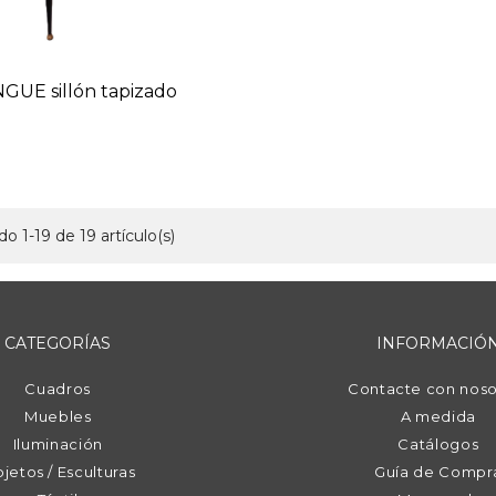
GUE sillón tapizado
Precio
o 1-19 de 19 artículo(s)
CATEGORÍAS
INFORMACIÓ
Cuadros
Contacte con noso
Muebles
A medida
Iluminación
Catálogos
jetos / Esculturas
Guía de Compr