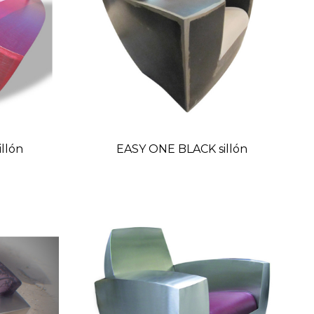
llón
EASY ONE BLACK sillón
o
Precio