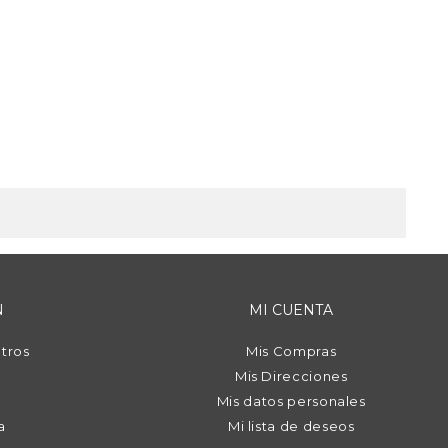
N
MI CUENTA
tros
Mis Compras
Mis Direcciones
Mis datos personales
a
Mi lista de deseos