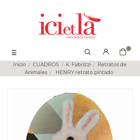
0
Navegación
☰
de
palanca
Inicio
CUADROS
K. Fabrizzi
Retratos de
Animales
HENRY retrato pintado