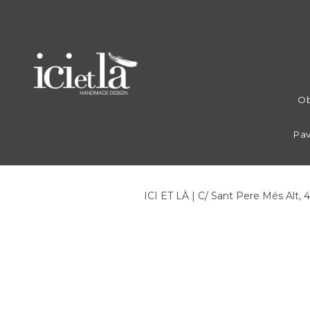
Ob
Pav
ICI ET LÀ | C/ Sant Pere Més Alt, 