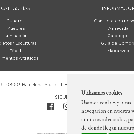
CATEGORÍAS
INFORMACIÓ
Cuadros
Contacte con noso
Muebles
A medida
Iluminación
Catálogos
jetos / Esculturas
Guía de Compr
Téxtil
Mapa web
imentos Artísticos
43 | 08003 Barcelona. Spain | T. +34 93 268 78 43 | +34 630 82 0
Utilizamos cookies
SÍGUENOS
Usamos cookies y otras t
navegación en nuestra w
anuncios adecuados, par
de donde llegan nuestros