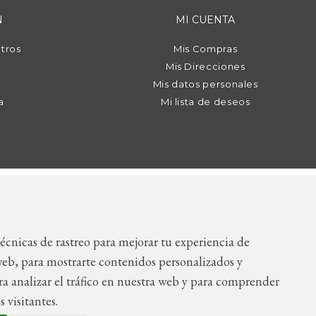
N
MI CUENTA
tros
Mis Compras
Mis Direcciones
Mis datos personales
a
Mi lista de deseos
9 89 | info@icietla.com |
Cookies
écnicas de rastreo para mejorar tu experiencia de
eb, para mostrarte contenidos personalizados y
a analizar el tráfico en nuestra web y para comprender
 visitantes.