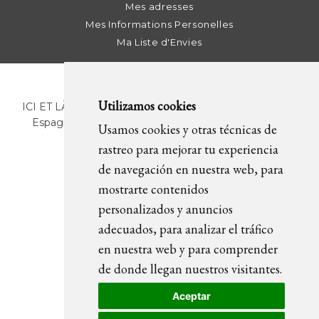
Mes adresses
Mes Informations Personelles
Ma Liste d'Envies
Utilizamos cookies
ICI ET LÀ | C/ Sant Pere Més Alt, 43 | 08003 Barcelona.
Espagne | T. +34 93 268 78 43 | +34 630 82 09 89 |
Usamos cookies y otras técnicas de
info@icietla.com |
Cookies
rastreo para mejorar tu experiencia
de navegación en nuestra web, para
mostrarte contenidos
REJOIGNEZ-NOUS
personalizados y anuncios
adecuados, para analizar el tráfico
en nuestra web y para comprender
de donde llegan nuestros visitantes.
Aceptar