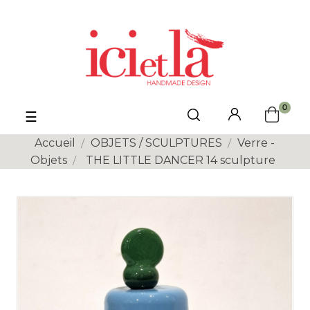
0
Basculer
☰
la
navigation
Accueil
OBJETS / SCULPTURES
Verre -
Objets
THE LITTLE DANCER 14 sculpture