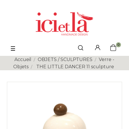
0
Basculer
☰
la
navigation
Accueil
OBJETS / SCULPTURES
Verre -
Objets
THE LITTLE DANCER 11 sculpture