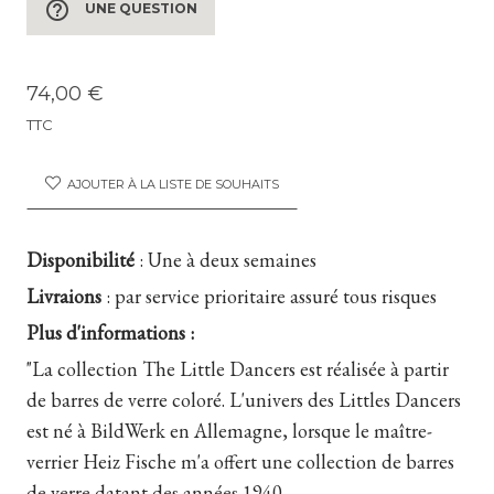
help_outline
UNE QUESTION
74,00 €
TTC
AJOUTER À LA LISTE DE SOUHAITS
Disponibilité
:
Une à deux semaines
Livraions
:
par service prioritaire assuré tous risques
Plus d'informations :
"La collection The Little Dancers est réalisée à partir
de barres de verre coloré. L'univers des Littles Dancers
est né à BildWerk en Allemagne, lorsque le maître-
verrier Heiz Fische m'a offert une collection de barres
de verre datant des années 1940.