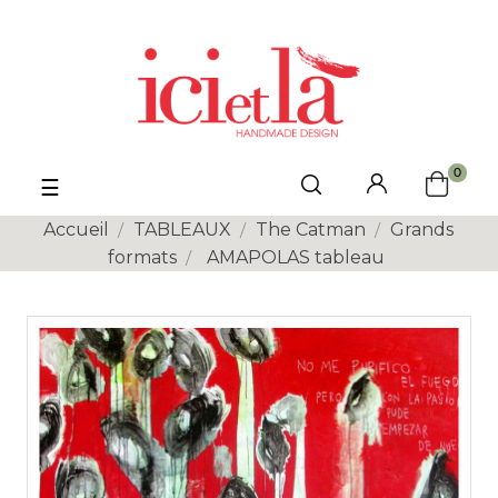
0
Basculer
☰
la
navigation
Accueil
TABLEAUX
The Catman
Grands
formats
AMAPOLAS tableau