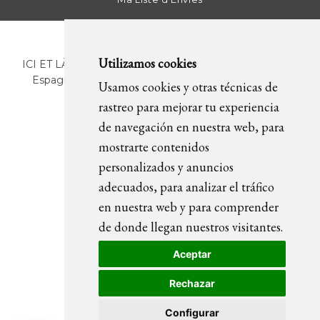
Utilizamos cookies
ICI ET LÀ | C/ Sant Pere Més Alt, 43 | 08003 Barcelona.
Espagne | T. +34 93 268 78 43 | +34 630 82 09 89 |
Usamos cookies y otras técnicas de
info@icietla.com |
Cookies
rastreo para mejorar tu experiencia
de navegación en nuestra web, para
mostrarte contenidos
REJOIGNEZ-NOUS
personalizados y anuncios
adecuados, para analizar el tráfico
en nuestra web y para comprender
de donde llegan nuestros visitantes.
Aceptar
Rechazar
Configurar