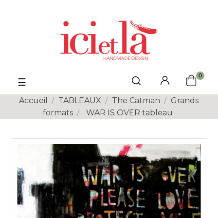
0
Basculer
☰
la
navigation
Accueil
TABLEAUX
The Catman
Grands
formats
WAR IS OVER tableau