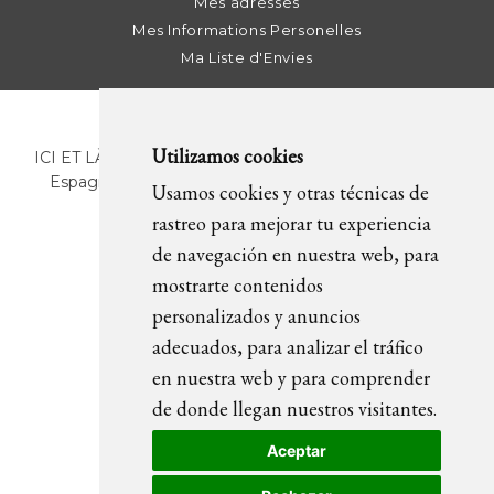
Mes adresses
Mes Informations Personelles
Ma Liste d'Envies
Utilizamos cookies
ICI ET LÀ | C/ Sant Pere Més Alt, 43 | 08003 Barcelona.
Espagne | T. +34 93 268 78 43 | +34 630 82 09 89 |
Usamos cookies y otras técnicas de
info@icietla.com |
Cookies
rastreo para mejorar tu experiencia
de navegación en nuestra web, para
mostrarte contenidos
REJOIGNEZ-NOUS
personalizados y anuncios
adecuados, para analizar el tráfico
en nuestra web y para comprender
de donde llegan nuestros visitantes.
Aceptar