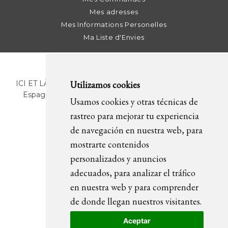
Mes adresses
Mes Informations Personelles
Ma Liste d'Envies
Utilizamos cookies
ICI ET LÀ | C/ Sant Pere Més Alt, 43 | 08003 Barcelona.
Espagne | T. +34 93 268 78 43 | +34 630 82 09 89 |
Usamos cookies y otras técnicas de
info@icietla.com |
Cookies
rastreo para mejorar tu experiencia
de navegación en nuestra web, para
mostrarte contenidos
REJOIGNEZ-NOUS
personalizados y anuncios
adecuados, para analizar el tráfico
en nuestra web y para comprender
de donde llegan nuestros visitantes.
Aceptar