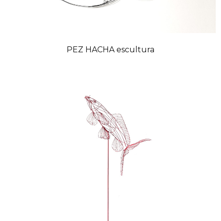
PEZ HACHA escultura