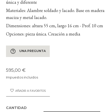
única y diferente
Materiales:
Alambre soldado y lacado. Base en madera
maciza y metal lacado.
Dimensiones:
altura 55 cm, largo 16 cm - Prof. 10 cm
Opciones:
pieza única. Creación a media
help_outline
UNA PREGUNTA
595,00 €
Impuestos incluidos
AÑADIR A FAVORITOS
CANTIDAD