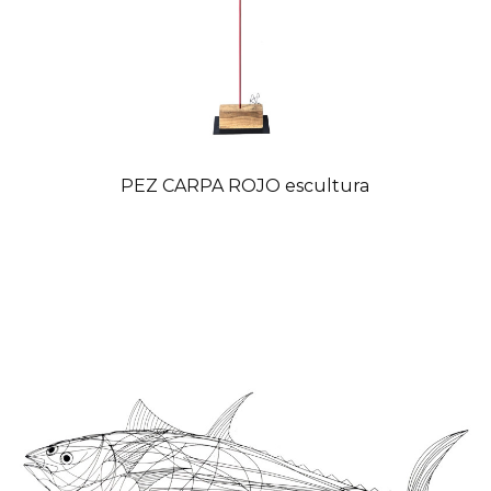
PEZ CARPA ROJO escultura