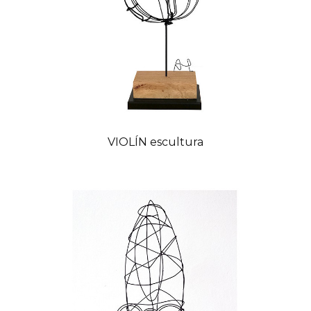
VIOLÍN escultura