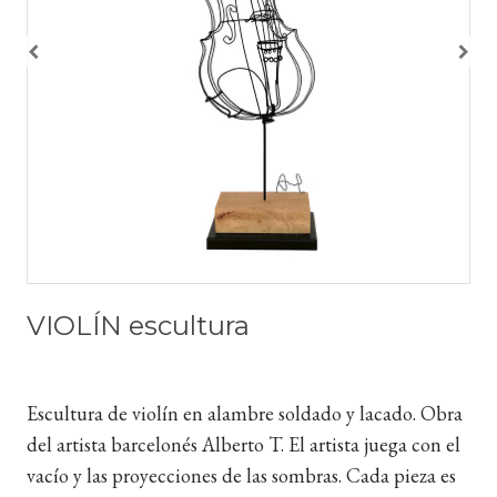
VIOLÍN escultura
Escultura de violín en alambre soldado y lacado. Obra
del artista barcelonés Alberto T. El artista juega con el
vacío y las proyecciones de las sombras. Cada pieza es