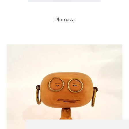
Plomaza