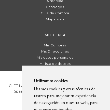
A medida
Catálogos
Guía de Compra
Mapa web
MI CUENTA
Mis Compras
Mis Direcciones
Mis datos personales
Mi lista de deseos
Utilizamos cookies
ICI ET LÀ | C/ Sant Pere Més Alt, 43 | 08003 Barcelona.
Usamos cookies y otras técnicas de
Spain | T. +34 93 268 78 43 | +34 630 82 09 89 |
rastreo para mejorar tu experiencia
info@icietla.com |
Cookies
de navegación en nuestra web, para
mostrarte contenidos