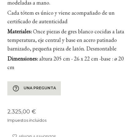
modeladas a mano.
Cada tótem es único y viene acompañado de un
certificado de autenticidad
Materiales:
Once piezas de gres blanco cocidas a lata
temperatura, eje central y base en acero patinado
barnizado, pequeña pieza de latón. Desmontable
Dimensiones:
altura 205 cm - 26 x 22 cm -base : ø 20
cm
help_outline
UNA PREGUNTA
2.325,00 €
Impuestos incluidos
AÑADIR A FAVORITOS