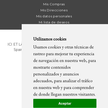
Mis Compras
Mis Direcciones
Mis datos personales
Mi lista de deseos
Utilizamos cookies
ICI ET LÀ | C/ Sant Pere Més Alt, 43 | 08003 Barcelona.
Usamos cookies y otras técnicas de
Spain | T. +34 93 268 78 43 | +34 630 82 09 89 |
rastreo para mejorar tu experiencia
info@icietla.com |
Cookies
de navegación en nuestra web, para
mostrarte contenidos
personalizados y anuncios
SÍGUENOS
adecuados, para analizar el tráfico
en nuestra web y para comprender
de donde llegan nuestros visitantes.
Aceptar