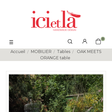
0
Basculer
☰
la
navigation
Accueil
MOBILIER
Tables
OAK MEETS
ORANGE table