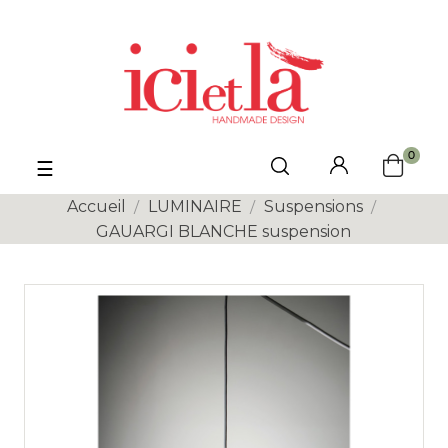
0
Basculer
☰
la
navigation
Accueil
LUMINAIRE
Suspensions
GAUARGI BLANCHE suspension