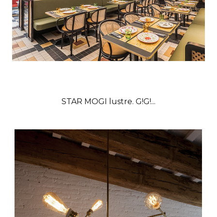
STAR MOGI lustre. G!G!...