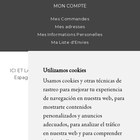
MON COMPTE
Mes Commandes
Mes adresses
Mes Informations Personelles
Ma Liste d'Envies
Utilizamos cookies
ICI ET LÀ | C/ Sant Pere Més Alt, 43 | 08003 Barcelona.
Espagne | T. +34 93 268 78 43 | +34 630 82 09 89 |
Usamos cookies y otras técnicas de
info@icietla.com |
Cookies
rastreo para mejorar tu experiencia
de navegación en nuestra web, para
mostrarte contenidos
REJOIGNEZ-NOUS
personalizados y anuncios
adecuados, para analizar el tráfico
en nuestra web y para comprender