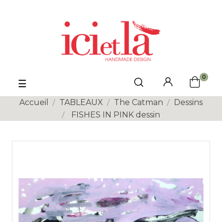
0
Basculer
☰
la
navigation
Accueil
TABLEAUX
The Catman
Dessins
FISHES IN PINK dessin