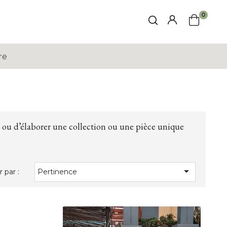
0
re
ent ou d’élaborer une collection ou une pièce unique

r par :
Pertinence