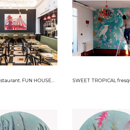
restaurant. FUN HOUSE
SWEET TROPICAL fresqu
bleau sur-mesure.
privé