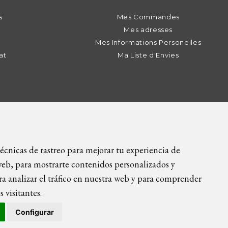
s
Mes Commandes
Mes adresses
Mes Informations Personelles
at
Ma Liste d'Envies
09 89 | info@icietla.com |
Cookies
écnicas de rastreo para mejorar tu experiencia de
eb, para mostrarte contenidos personalizados y
a analizar el tráfico en nuestra web y para comprender
 visitantes.
Configurar