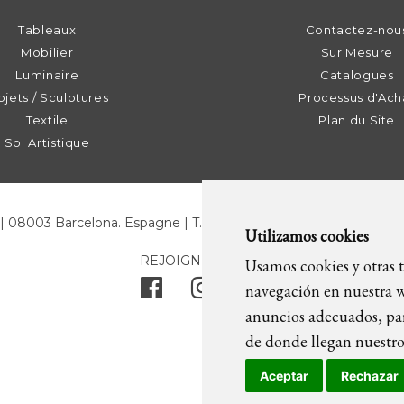
Tableaux
Contactez-nou
Mobilier
Sur Mesure
Luminaire
Catalogues
jets / Sculptures
Processus d'Ach
Textile
Plan du Site
Sol Artistique
3 | 08003 Barcelona. Espagne | T. +34 93 268 78 43 | +34 630 82 
Utilizamos cookies
REJOIGNEZ-NOUS
Usamos cookies y otras t
navegación en nuestra w
anuncios adecuados, par
de donde llegan nuestros
Aceptar
Rechazar