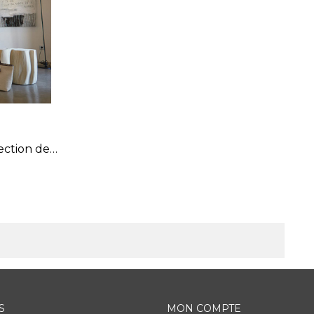
ction de
S
MON COMPTE