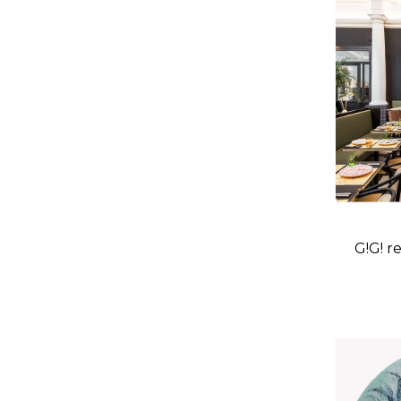
G!G! 
ta