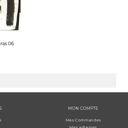
bras 06
S
MON COMPTE
s
Mes Commandes
Mes adresses