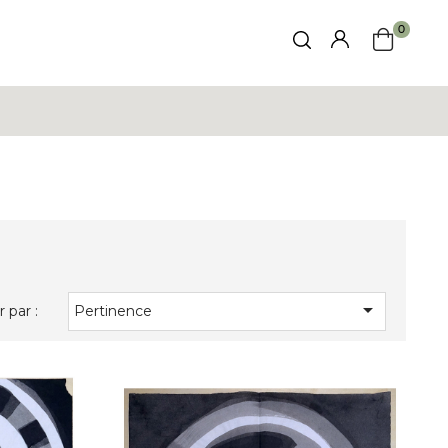
0

r par :
Pertinence