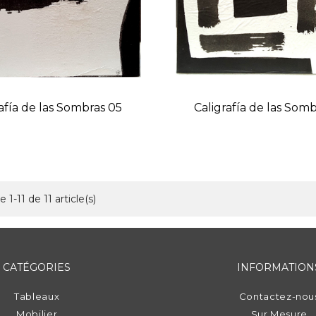
afía de las Sombras 05
Caligrafía de las Som
Prix
Prix
 1-11 de 11 article(s)
CATÉGORIES
INFORMATION
Tableaux
Contactez-nou
Mobilier
Sur Mesure