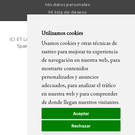
Mis datos personales
Mi lista de deseos
Utilizamos cookies
ICI ET LÀ | C/ Sant Pere Més Alt, 43 | 08003 Barcelona.
Usamos cookies y otras técnicas de
Spain | T. +34 93 268 78 43 | +34 630 82 09 89 |
rastreo para mejorar tu experiencia
info@icietla.com |
Cookies
de navegación en nuestra web, para
mostrarte contenidos
personalizados y anuncios
SÍGUENOS
adecuados, para analizar el tráfico
en nuestra web y para comprender
de donde llegan nuestros visitantes.
Aceptar
Rechazar