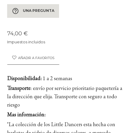
help_outline
UNA PREGUNTA
74,00 €
Impuestos incluidos
AÑADIR A FAVORITOS
Disponibilidad:
1 a 2 semanas
Transporte
:
envío por servicio prioritario paquetería a
la dirección que elija. Transporte con seguro a todo
riesgo
Mas información:
"La colección de los Little Dancers esta hecha con
barlotas de vidrio de diversos colores, a menudo