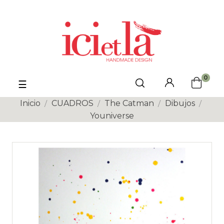
0
Navegación
☰
de
palanca
Inicio
CUADROS
The Catman
Dibujos
Youniverse