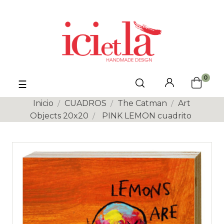
0
Navegación
☰
de
palanca
Inicio
CUADROS
The Catman
Art
Objects 20x20
PINK LEMON cuadrito