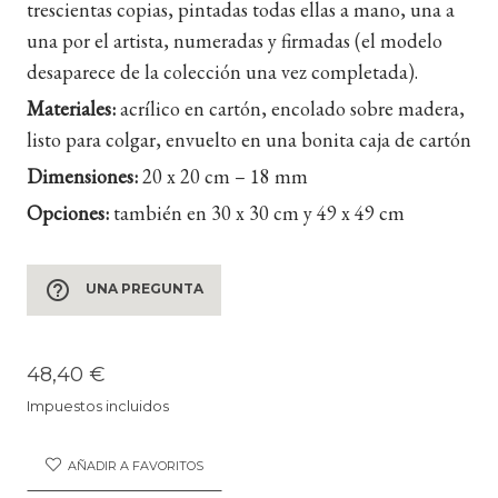
trescientas copias, pintadas todas ellas a mano, una a
una por el artista, numeradas y firmadas (el modelo
desaparece de la colección una vez completada).
Materiales:
acrílico en cartón, encolado sobre madera,
listo para colgar, envuelto en una bonita caja de cartón
Dimensiones:
20 x 20 cm – 18 mm
Opciones:
también en 30 x 30 cm y 49 x 49 cm
help_outline
UNA PREGUNTA
48,40 €
Impuestos incluidos
AÑADIR A FAVORITOS