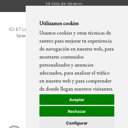
Mi lista de deseos
Utilizamos cookies
ICI ET LÀ | C/ Sant Pere Més Alt, 43 | 08003 Barcelona.
Usamos cookies y otras técnicas de
Spain | T. +34 93 268 78 43 | +34 630 82 09 89 |
rastreo para mejorar tu experiencia
info@icietla.com |
Cookies
de navegación en nuestra web, para
mostrarte contenidos
personalizados y anuncios
SÍGUENOS
adecuados, para analizar el tráfico
en nuestra web y para comprender
de donde llegan nuestros visitantes.
Aceptar
Rechazar
Configurar