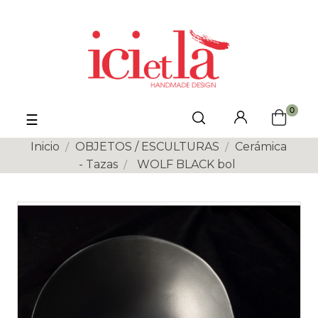
0
Navegación
☰
de
palanca
Inicio
OBJETOS / ESCULTURAS
Cerámica
- Tazas
WOLF BLACK bol