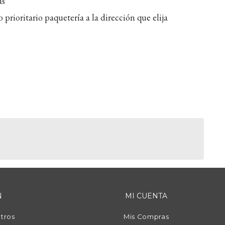
as
 prioritario paquetería a la dirección que elija
N
MI CUENTA
tros
Mis Compras