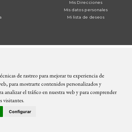
Mis Direcciones
Mis datos personales
a
Mi lista de deseos
9 89 | info@icietla.com |
Cookies
écnicas de rastreo para mejorar tu experiencia de
eb, para mostrarte contenidos personalizados y
a analizar el tráfico en nuestra web y para comprender
 visitantes.
Configurar