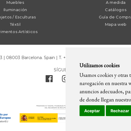
Muebles
A medida
Iluminación
Catálogos
jetos / Esculturas
Guía de Compr
Téxtil
Mapa web
imentos Artísticos
43 | 08003 Barcelona. Spain | T. +34 93 268 78 43 | +34 630 82 0
Utilizamos cookies
SÍGUENOS
Usamos cookies y otras t
navegación en nuestra w
anuncios adecuados, par
de donde llegan nuestros
Aceptar
Rechazar