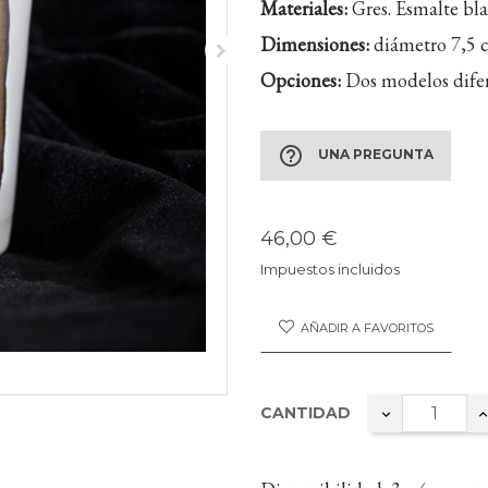
Materiales:
Gres. Esmalte bla
Dimensiones:
diámetro 7,5 c
Opciones:
Dos modelos difer
help_outline
UNA PREGUNTA
46,00 €
Impuestos incluidos
AÑADIR A FAVORITOS
CANTIDAD