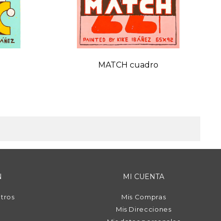
o
MATCH cuadro
N
MI CUENTA
tros
Mis Compras
Mis Direcciones