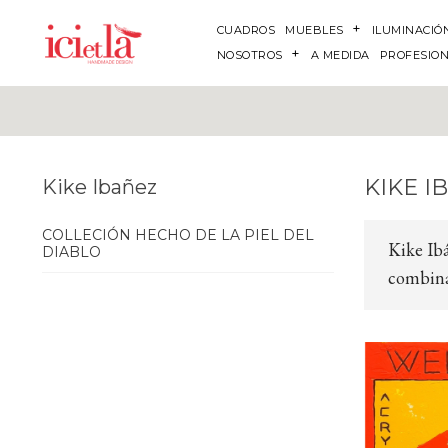
CUADROS
MUEBLES
ILUMINACIÓ
NOSOTROS
A MEDIDA
PROFESIO
KIKE I
Kike Ibañez
COLLECIÓN HECHO DE LA PIEL DEL
Kike Ibá
DIABLO
combina