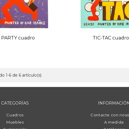
PARTY cuadro
TIC-TAC cuadr
o 1-6 de 6 artículo(s)
CATEGORÍAS
INFORMACIÓ
Cuadros
Contacte con noso
Muebles
A medida