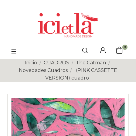
0
Navegación
☰
de
palanca
Inicio
CUADROS
The Catman
Novedades Cuadros
(PINK CASSETTE
VERSION) cuadro