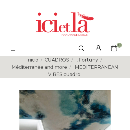
0
Navegación
☰
de
palanca
Inicio
CUADROS
I. Fortuny
Méditerranée and more
MEDITERRANEAN
VIBES cuadro