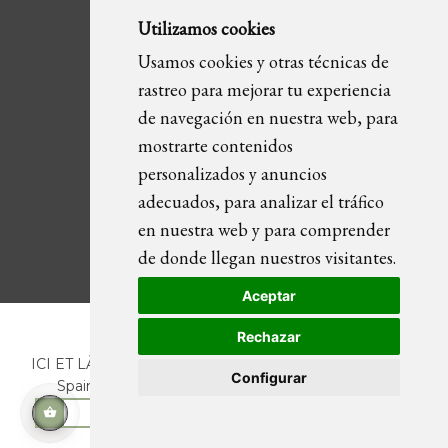
A medida
Utilizamos cookies
Catálogos
Usamos cookies y otras técnicas de
Guía de Compra
rastreo para mejorar tu experiencia
Mapa web
de navegación en nuestra web, para
mostrarte contenidos
MI CUENTA
personalizados y anuncios
Mis Compras
adecuados, para analizar el tráfico
Mis Direcciones
en nuestra web y para comprender
Mis datos personales
de donde llegan nuestros visitantes.
Mi lista de deseos
Aceptar
Rechazar
ICI ET LÀ | C/ Sant Pere Més Alt, 43 | 08003 Barcelona.
Configurar
Spain | T. +34 93 268 78 43 | +34 630 82 09 89 |
info@icietla.com |
Cookies