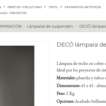
N
OBJETOS / ESCULTURAS
TÉXTIL
PAVIMENTOS ARTÍSTICOS
NALES
PROYECTOS
UMINACIÓN
Lámparas de suspensión
DECÓ lámpara
DECÓ lámpara de
Lámpara de techo en cobre d
Ideal por los proyectos de in
Materiales:
plancha y tubos d
Dimensiones:
45 x 45 - altu
Peso:
2 Kg
Opciones:
Acabado brillante