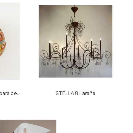
ra de...
STELLA 8L araña