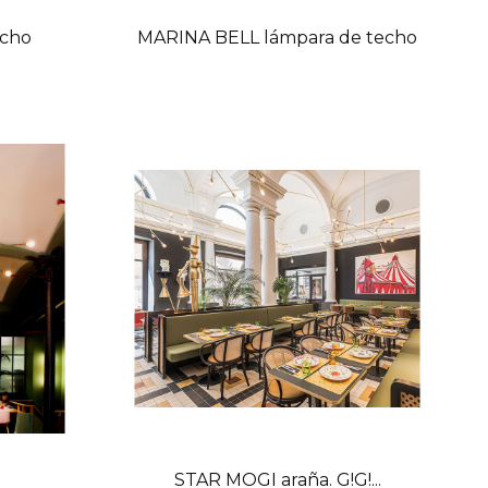
echo
MARINA BELL lámpara de techo
STAR MOGI araña. G!G!...