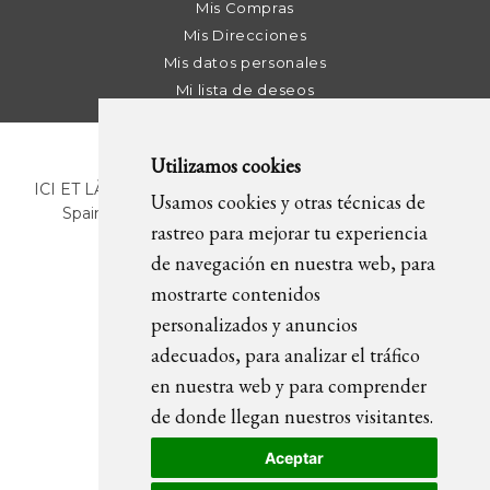
Mis Compras
Mis Direcciones
Mis datos personales
Mi lista de deseos
Utilizamos cookies
ICI ET LÀ | C/ Sant Pere Més Alt, 43 | 08003 Barcelona.
Usamos cookies y otras técnicas de
Spain | T. +34 93 268 78 43 | +34 630 82 09 89 |
rastreo para mejorar tu experiencia
info@icietla.com |
Cookies
de navegación en nuestra web, para
mostrarte contenidos
personalizados y anuncios
SÍGUENOS
adecuados, para analizar el tráfico
en nuestra web y para comprender
de donde llegan nuestros visitantes.
Aceptar