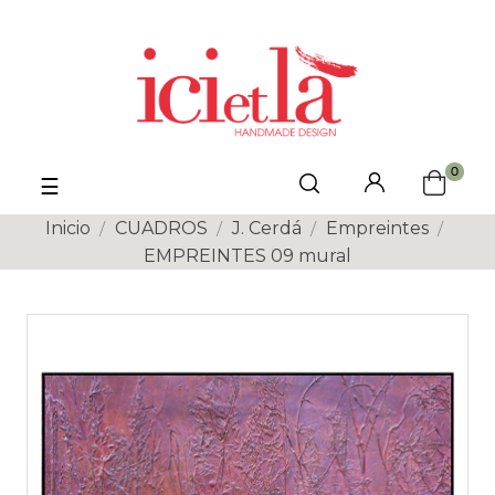
0
Navegación
☰
de
palanca
Inicio
CUADROS
J. Cerdá
Empreintes
EMPREINTES 09 mural